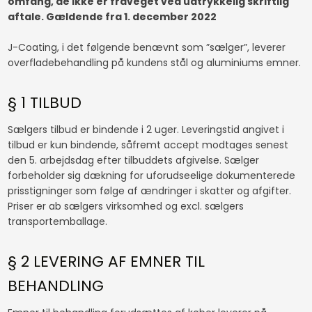
omfang, de ikke er fraveget ved udtrykkelig skriftlig
aftale. Gældende fra 1. december 2022
J-Coating, i det følgende benævnt som ”sælger”, leverer
overfladebehandling på kundens stål og aluminiums emner.
§ 1 TILBUD
Sælgers tilbud er bindende i 2 uger. Leveringstid angivet i
tilbud er kun bindende, såfremt accept modtages senest
den 5. arbejdsdag efter tilbuddets afgivelse. Sælger
forbeholder sig dækning for uforudseelige dokumenterede
prisstigninger som følge af ændringer i skatter og afgifter.
Priser er ab sælgers virksomhed og excl. sælgers
transportemballage.
§ 2 LEVERING AF EMNER TIL
BEHANDLING