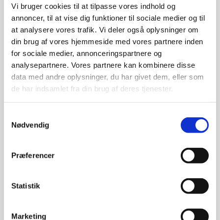
betinget af, at konstruktionen er udført iht. DS/ISO 12944-3.
Vi bruger cookies til at tilpasse vores indhold og
annoncer, til at vise dig funktioner til sociale medier og til
§ 5 PRISSTRUKTUR
at analysere vores trafik. Vi deler også oplysninger om
din brug af vores hjemmeside med vores partnere inden
Er der ikke afgivet tilbud på opgaven, vil sælger opkræve jf.
for sociale medier, annonceringspartnere og
meter forbrug på anlægget, samt gebyrer på hver
analysepartnere. Vores partnere kan kombinere disse
opgave/ordre
data med andre oplysninger, du har givet dem, eller som
de har indsamlet fra din brug af deres tjenester.
- minimumsordre gebyr hvis opgave/ ordre ikke overstiger
minimumsgrænse
- Farveskift gebyr
Samtykkevalg
Nødvendig
§ 6 ANSVAR FOR MANGLER
Præferencer
Sælger er alene ansvarlig for mangler, der kan henføres til
dennes udførelse og håndtering af den aftalte opgave.
Sælgers ansvar for skjulte mangler ophører 2 år efter
Statistik
arbejdets levering, dog 5 år for så vidt angår
byggematerialer.
Køber er forpligtet til straks ved varens modtagelse at
Marketing