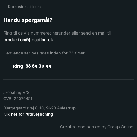
Korrosionsklasser
Har du spørgsmål?
Ring til os via nummeret herunder eller send en mail til
produktion@j-coating.dk
.
Henvendelser besvares inden for 24 timer.​
Ring: 98 64 30 44
J-coating A/S
CVR​: 25076451
Bjergegaardsvej 8-10, 9620 Aalestrup​
Klik her for rutevejledning
Created and hosted by Group Online