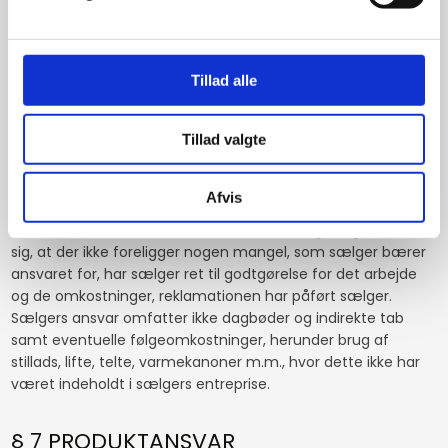
undersøge denne samt til straks at reklamere over synlige
mangler. Reklamation over skjulte mangler skal ske snarest
efter mangel er konstateret.
Tillad alle
Sælger har ret og pligt til at afhjælpe mangler snarest
muligt. Sælger afgør om mangels afhjælpning vil ske på
Tillad valgte
stedet eller ved fornyet behandling af emnerne, leveret til
sælger. Sælger betaler værdien af overfladebehandling af
emnerne. Omkostningerne til demontage af emner -
Afvis
genmontage af nye emner dækkes ikke.
Såfremt køber har reklameret over en mangel, og det viser
sig, at der ikke foreligger nogen mangel, som sælger bærer
ansvaret for, har sælger ret til godtgørelse for det arbejde
og de omkostninger, reklamationen har påført sælger.
Sælgers ansvar omfatter ikke dagbøder og indirekte tab
samt eventuelle følgeomkostninger, herunder brug af
stillads, lifte, telte, varmekanoner m.m., hvor dette ikke har
været indeholdt i sælgers entreprise.
§ 7 PRODUKTANSVAR