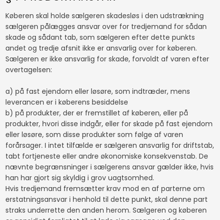
Køberen skal holde sælgeren skadesløs i den udstrækning
sælgeren pålægges ansvar over for tredjemand for sådan
skade og sådant tab, som sælgeren efter dette punkts
andet og tredje afsnit ikke er ansvarlig over for køberen.
Sælgeren er ikke ansvarlig for skade, forvoldt af varen efter
overtagelsen:
a) på fast ejendom eller løsøre, som indtræder, mens
leverancen er i køberens besiddelse
b) på produkter, der er fremstillet af køberen, eller på
produkter, hvori disse indgår, eller for skade på fast ejendom
eller løsøre, som disse produkter som følge af varen
forårsager. I intet tilfælde er sælgeren ansvarlig for driftstab,
tabt fortjeneste eller andre økonomiske konsekvenstab. De
nævnte begrænsninger i sælgerens ansvar gælder ikke, hvis
han har gjort sig skyldig i grov uagtsomhed.
Hvis tredjemand fremsætter krav mod en af parterne om
erstatningsansvar i henhold til dette punkt, skal denne part
straks underrette den anden herom. Sælgeren og køberen