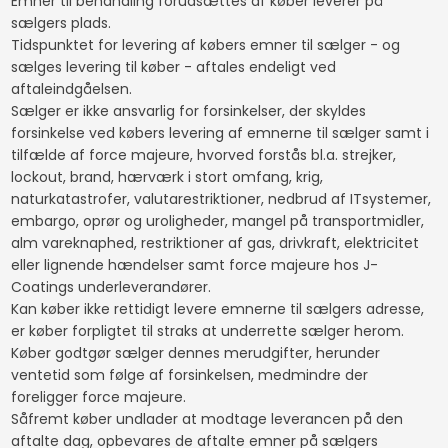
Emner til behandling forudsættes af køber leverer på
sælgers plads.
Tidspunktet for levering af købers emner til sælger - og
sælges levering til køber - aftales endeligt ved
aftaleindgåelsen.
Sælger er ikke ansvarlig for forsinkelser, der skyldes
forsinkelse ved købers levering af emnerne til sælger samt i
tilfælde af force majeure, hvorved forstås bl.a. strejker,
lockout, brand, hærværk i stort omfang, krig,
naturkatastrofer, valutarestriktioner, nedbrud af ITsystemer,
embargo, oprør og uroligheder, mangel på transportmidler,
alm vareknaphed, restriktioner af gas, drivkraft, elektricitet
eller lignende hændelser samt force majeure hos J-
Coatings underleverandører.
Kan køber ikke rettidigt levere emnerne til sælgers adresse,
er køber forpligtet til straks at underrette sælger herom.
Køber godtgør sælger dennes merudgifter, herunder
ventetid som følge af forsinkelsen, medmindre der
foreligger force majeure.
Såfremt køber undlader at modtage leverancen på den
aftalte dag, opbevares de aftalte emner på sælgers