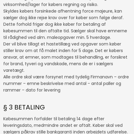
virksomhed/lager for købers regning og risiko.
Skyldes købers forsinkede afhentning force majeure, kan
sælger dog ikke rejse krav over for køber som følge deraf.
Dette forhold frigør dog ikke køber for betaling af
købesummen til den aftalte tid. Sælger skal have emnerne
til rådighed ved alm. maleopgaver min. 5 hverdage.
Der vil blive tillagt et hastetillæg ved opgaver som køber
stiller krav om at få malet inden for 5 dage. Det er købers
ansvar, at emner, som modtages til behandling, er forsikret
for brand, tyveri og vandskade, mens de er i sælgers
varetægt.
Alle ordre skal være forsynet med tydelig Firmanavn – ordre
nummer – emne beskrivelse med antal - antal paller og
rammer – dato for levering
§ 3 BETALING
Købesummen forfalder til betaling 14 dage efter
leveringsdato, medmindre andet er aftalt. Køber skal ved
sælgers påkrav stille bankgaranti inden arbejdets udførelse.