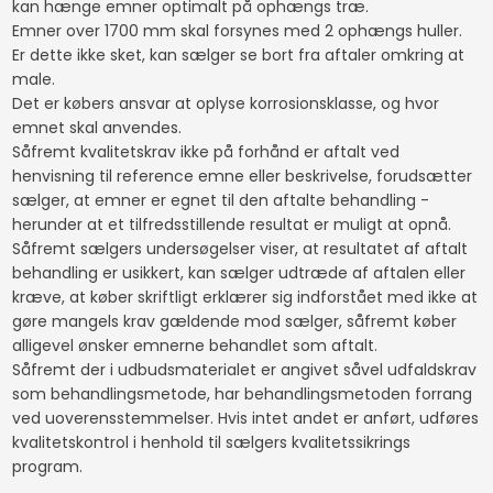
kan hænge emner optimalt på ophængs træ.
Emner over 1700 mm skal forsynes med 2 ophængs huller.
Er dette ikke sket, kan sælger se bort fra aftaler omkring at
male.
Det er købers ansvar at oplyse korrosionsklasse, og hvor
emnet skal anvendes.
Såfremt kvalitetskrav ikke på forhånd er aftalt ved
henvisning til reference emne eller beskrivelse, forudsætter
sælger, at emner er egnet til den aftalte behandling -
herunder at et tilfredsstillende resultat er muligt at opnå.
Såfremt sælgers undersøgelser viser, at resultatet af aftalt
behandling er usikkert, kan sælger udtræde af aftalen eller
kræve, at køber skriftligt erklærer sig indforstået med ikke at
gøre mangels krav gældende mod sælger, såfremt køber
alligevel ønsker emnerne behandlet som aftalt.
Såfremt der i udbudsmaterialet er angivet såvel udfaldskrav
som behandlingsmetode, har behandlingsmetoden forrang
ved uoverensstemmelser. Hvis intet andet er anført, udføres
kvalitetskontrol i henhold til sælgers kvalitetssikrings
program.