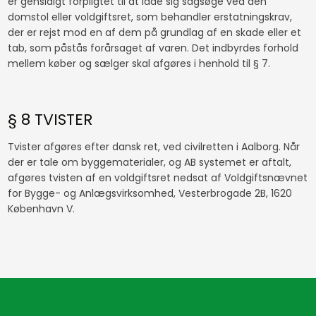
er gensidigt forpligtet til at lade sig sagsøge ved den
domstol eller voldgiftsret, som behandler erstatningskrav,
der er rejst mod en af dem på grundlag af en skade eller et
tab, som påstås forårsaget af varen. Det indbyrdes forhold
mellem køber og sælger skal afgøres i henhold til § 7.
§ 8 TVISTER
Tvister afgøres efter dansk ret, ved civilretten i Aalborg. Når
der er tale om byggematerialer, og AB systemet er aftalt,
afgøres tvisten af en voldgiftsret nedsat af Voldgiftsnævnet
for Bygge- og Anlægsvirksomhed, Vesterbrogade 2B, 1620
København V.