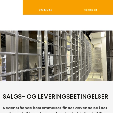
98643044
Send mail
SALGS- OG LEVERINGSBETINGELSER
Nedenstående bestemmelser finder anvendelse i det