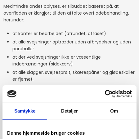
Medmindre andet oplyses, er tilbuddet baseret på, at
overfladen er klargjort til den aftalte overfladebehandling,
herunder:
at kanter er bearbejdet (afrundet, affaset)
at alle svejsninger optræder uden afbrydelser og uden
porehuller
at der ved svejsninger ikke er væsentlige
indebrændinger (sidekærv)
at alle slagger, svejsesprøjt, skærespåner og glødeskaller
er fjernet.
at alle emner er forsynet med ophænghuller
at alle lukkede rør og konstruktioner er forsynet med
drænhuller
at emnerne er fri for ridser og er klar til maling
Samtykke
Detaljer
Om
Lakeringen er, hvis ikke andet er aftalt, udført svarende til
korrosionskategori C2 – og er under alle omstændigheder
Denne hjemmeside bruger cookies